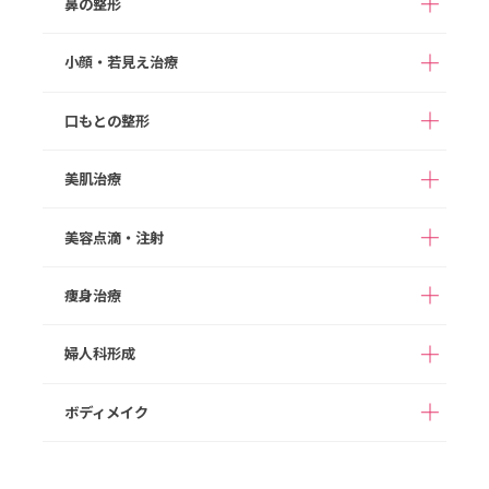
鼻の整形
二重整形（埋没法）
二重整形（切開法）
切らない目の下のクマ
目の下のたるみ取り
小顔・若見え治療
アストラノーズ/アスト
取り
（切開法）
隆鼻術（ヒアルロン酸
ラテスノーズ（切らな
注入）
まぶたの脂肪取り
眉下切開
い隆鼻術）
口もとの整形
ボツリヌス注射
HIFU
目頭切開
目尻切開
鼻プロテーゼ
切らない鼻尖形成
ヒアルロン酸注入
顔の脂肪注入
美肌治療
切らない眼瞼下垂（タ
M字リップ
口角拳上
鼻尖形成
鼻尖部軟骨移植
グラマラスライン形成
糸リフト
切開リフト
ッキング法）
ガミースマイル
たらこ唇修正
切らない鼻中隔延長
鼻中隔延長
美容点滴・注射
あご形成
バッカルファット除去
ダーマペン４
ポテンツァ
切らない小鼻縮小
小鼻縮小
顔の脂肪吸引
メーラーファット除去
スネコス
次世代PRP（VFD）
痩身治療
高濃度ビタミンC点滴
白玉点滴
人中短縮
ワシ鼻修正
ジョールファット除去
スキンボツリヌス
ヒアルロン酸注入
ダイエット点滴
二日酔いスッキリ点滴
婦人科形成
ボツリヌス注射
フィロルガ注射
完全オーダーメイドダ
1day部分痩せ（内も
NMN点滴療法
プラセンタ注射
イエット（遺伝子検査
も、二の腕）
ニキビ治療
HIFU/脂肪燃焼HIFU
代込み）
ボディメイク
女性器形成
乳輪乳頭形成
脂肪溶解注射
豊胸術（ヒアルロン酸
ヒップアップ（ヒアル