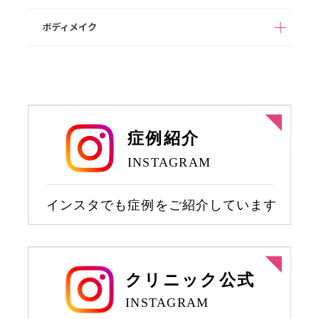
1day部分痩せ（内も
NMN点滴療法
プラセンタ注射
イエット（遺伝子検査
も、二の腕）
ニキビ治療
HIFU/脂肪燃焼HIFU
代込み）
ボディメイク
女性器形成
乳輪乳頭形成
脂肪溶解注射
豊胸術（ヒアルロン酸
ヒップアップ（ヒアル
注入）
ロン酸注入）