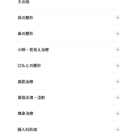
その他
目の整形
鼻の整形
二重整形（埋没法）
二重整形（切開法）
切らない目の下のクマ
目の下のたるみ取り
小顔・若見え治療
アストラノーズ/アスト
取り
（切開法）
隆鼻術（ヒアルロン酸
ラテスノーズ（切らな
注入）
まぶたの脂肪取り
眉下切開
い隆鼻術）
口もとの整形
ボツリヌス注射
HIFU
目頭切開
目尻切開
鼻プロテーゼ
切らない鼻尖形成
ヒアルロン酸注入
顔の脂肪注入
美肌治療
切らない眼瞼下垂（タ
M字リップ
口角拳上
鼻尖形成
鼻尖部軟骨移植
グラマラスライン形成
糸リフト
切開リフト
ッキング法）
ガミースマイル
たらこ唇修正
切らない鼻中隔延長
鼻中隔延長
美容点滴・注射
あご形成
バッカルファット除去
ダーマペン４
ポテンツァ
切らない小鼻縮小
小鼻縮小
顔の脂肪吸引
メーラーファット除去
スネコス
次世代PRP（VFD）
痩身治療
高濃度ビタミンC点滴
白玉点滴
人中短縮
ワシ鼻修正
ジョールファット除去
スキンボツリヌス
ヒアルロン酸注入
ダイエット点滴
二日酔いスッキリ点滴
婦人科形成
ボツリヌス注射
フィロルガ注射
完全オーダーメイドダ