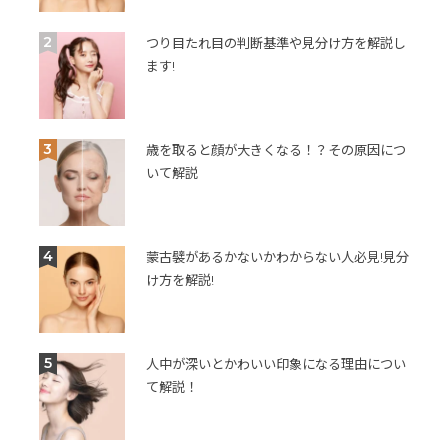
2
つり目たれ目の判断基準や見分け方を解説し
ます!
3
歳を取ると顔が大きくなる！？その原因につ
いて解説
4
蒙古襞があるかないかわからない人必見!見分
け方を解説!
5
人中が深いとかわいい印象になる理由につい
て解説！