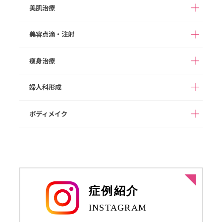
ヒアルロン酸注入
顔の脂肪注入
美肌治療
切らない眼瞼下垂（タ
M字リップ
口角拳上
鼻尖形成
鼻尖部軟骨移植
グラマラスライン形成
糸リフト
切開リフト
ッキング法）
ガミースマイル
たらこ唇修正
切らない鼻中隔延長
鼻中隔延長
美容点滴・注射
あご形成
バッカルファット除去
ダーマペン４
ポテンツァ
切らない小鼻縮小
小鼻縮小
顔の脂肪吸引
メーラーファット除去
スネコス
次世代PRP（VFD）
痩身治療
高濃度ビタミンC点滴
白玉点滴
人中短縮
ワシ鼻修正
ジョールファット除去
スキンボツリヌス
ヒアルロン酸注入
ダイエット点滴
二日酔いスッキリ点滴
婦人科形成
ボツリヌス注射
フィロルガ注射
完全オーダーメイドダ
1day部分痩せ（内も
NMN点滴療法
プラセンタ注射
イエット（遺伝子検査
も、二の腕）
ニキビ治療
HIFU/脂肪燃焼HIFU
代込み）
ボディメイク
女性器形成
乳輪乳頭形成
脂肪溶解注射
豊胸術（ヒアルロン酸
ヒップアップ（ヒアル
注入）
ロン酸注入）