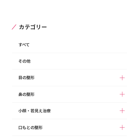
カテゴリー
すべて
その他
目の整形
鼻の整形
二重整形（埋没法）
二重整形（切開法）
切らない目の下のクマ
目の下のたるみ取り
小顔・若見え治療
アストラノーズ/アスト
取り
（切開法）
隆鼻術（ヒアルロン酸
ラテスノーズ（切らな
注入）
まぶたの脂肪取り
眉下切開
い隆鼻術）
口もとの整形
ボツリヌス注射
HIFU
目頭切開
目尻切開
鼻プロテーゼ
切らない鼻尖形成