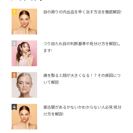
1
目の周りの内出血を早く治す方法を徹底解説!
2
つり目たれ目の判断基準や見分け方を解説し
ます!
3
歳を取ると顔が大きくなる！？その原因につ
いて解説
4
蒙古襞があるかないかわからない人必見!見分
け方を解説!