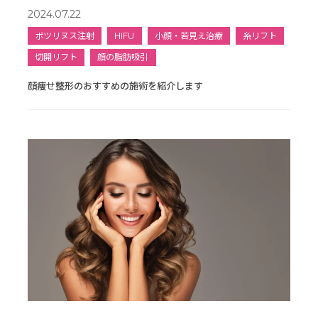
2024.07.22
ボツリヌス注射
HIFU
小顔・若見え治療
糸リフト
切開リフト
顔の脂肪吸引
顔痩せ整形のおすすめの施術を紹介します