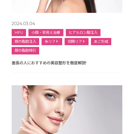
2024.03.04
HIFU
小顔・若見え治療
ヒアルロン酸注入
顔の脂肪注入
糸リフト
切開リフト
あご形成
顔の脂肪吸引
面長の人におすすめの美容整形を徹底解説!