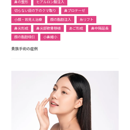
鼻の整形
ヒアルロン酸注入
切らない目の下のクマ取り
鼻プロテーゼ
小顔・若見え治療
顔の脂肪注入
糸リフト
鼻尖形成
鼻尖部軟骨移植
あご形成
鼻中隔延長
顔の脂肪吸引
小鼻縮小
貴族手術の症例