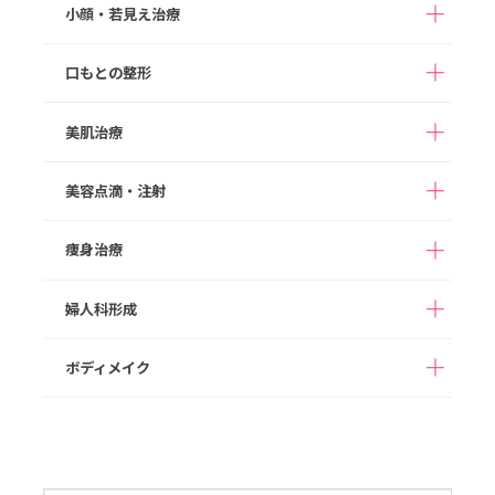
切らない目の下のクマ
目の下のたるみ取り
小顔・若見え治療
アストラノーズ/アスト
取り
（切開法）
隆鼻術（ヒアルロン酸
ラテスノーズ（切らな
注入）
まぶたの脂肪取り
眉下切開
い隆鼻術）
口もとの整形
ボツリヌス注射
HIFU
目頭切開
目尻切開
鼻プロテーゼ
切らない鼻尖形成
ヒアルロン酸注入
顔の脂肪注入
美肌治療
切らない眼瞼下垂（タ
M字リップ
口角拳上
鼻尖形成
鼻尖部軟骨移植
グラマラスライン形成
糸リフト
切開リフト
ッキング法）
ガミースマイル
たらこ唇修正
切らない鼻中隔延長
鼻中隔延長
美容点滴・注射
あご形成
バッカルファット除去
ダーマペン４
ポテンツァ
切らない小鼻縮小
小鼻縮小
顔の脂肪吸引
メーラーファット除去
スネコス
次世代PRP（VFD）
痩身治療
高濃度ビタミンC点滴
白玉点滴
人中短縮
ワシ鼻修正
ジョールファット除去
スキンボツリヌス
ヒアルロン酸注入
ダイエット点滴
二日酔いスッキリ点滴
婦人科形成
ボツリヌス注射
フィロルガ注射
完全オーダーメイドダ
1day部分痩せ（内も
NMN点滴療法
プラセンタ注射
イエット（遺伝子検査
も、二の腕）
ニキビ治療
HIFU/脂肪燃焼HIFU
代込み）
ボディメイク
女性器形成
乳輪乳頭形成
脂肪溶解注射
豊胸術（ヒアルロン酸
ヒップアップ（ヒアル
注入）
ロン酸注入）