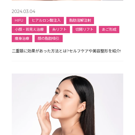
2024.03.04
HIFU
ヒアルロン酸注入
脂肪溶解注射
小顔・若見え治療
糸リフト
切開リフト
あご形成
痩身治療
顔の脂肪吸引
二重顎に効果があった方法とは?セルフケアや美容整形を紹介!