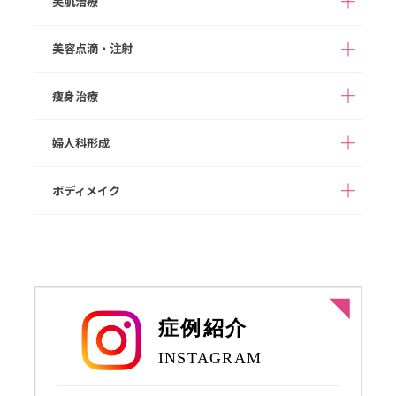
美肌治療
切らない眼瞼下垂（タ
M字リップ
口角拳上
鼻尖形成
鼻尖部軟骨移植
グラマラスライン形成
糸リフト
切開リフト
ッキング法）
ガミースマイル
たらこ唇修正
切らない鼻中隔延長
鼻中隔延長
美容点滴・注射
あご形成
バッカルファット除去
ダーマペン４
ポテンツァ
切らない小鼻縮小
小鼻縮小
顔の脂肪吸引
メーラーファット除去
スネコス
次世代PRP（VFD）
痩身治療
高濃度ビタミンC点滴
白玉点滴
人中短縮
ワシ鼻修正
ジョールファット除去
スキンボツリヌス
ヒアルロン酸注入
ダイエット点滴
二日酔いスッキリ点滴
婦人科形成
ボツリヌス注射
フィロルガ注射
完全オーダーメイドダ
1day部分痩せ（内も
NMN点滴療法
プラセンタ注射
イエット（遺伝子検査
も、二の腕）
ニキビ治療
HIFU/脂肪燃焼HIFU
代込み）
ボディメイク
女性器形成
乳輪乳頭形成
脂肪溶解注射
豊胸術（ヒアルロン酸
ヒップアップ（ヒアル
注入）
ロン酸注入）