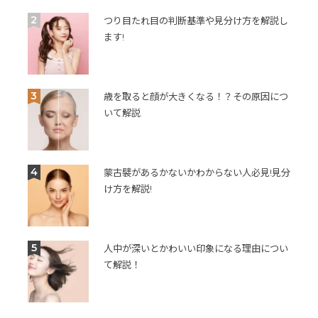
2
つり目たれ目の判断基準や見分け方を解説し
ます!
3
歳を取ると顔が大きくなる！？その原因につ
いて解説
4
蒙古襞があるかないかわからない人必見!見分
け方を解説!
5
人中が深いとかわいい印象になる理由につい
て解説！