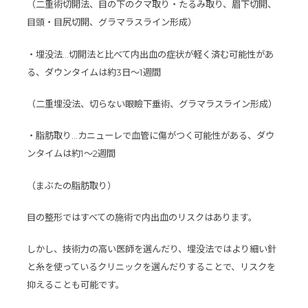
（二重術切開法、目の下のクマ取り・たるみ取り、眉下切開、
目頭・目尻切開、グラマラスライン形成）
・埋没法…切開法と比べて内出血の症状が軽く済む可能性があ
る、ダウンタイムは約3日〜1週間
（二重埋没法、切らない眼瞼下垂術、グラマラスライン形成）
・脂肪取り…カニューレで血管に傷がつく可能性がある、ダウ
ンタイムは約1〜2週間
（まぶたの脂肪取り）
目の整形ではすべての施術で内出血のリスクはあります。
しかし、技術力の高い医師を選んだり、埋没法ではより細い針
と糸を使っているクリニックを選んだりすることで、リスクを
抑えることも可能です。