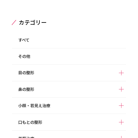
カテゴリー
すべて
その他
目の整形
鼻の整形
二重整形（埋没法）
二重整形（切開法）
切らない目の下のクマ
目の下のたるみ取り
小顔・若見え治療
アストラノーズ/アスト
取り
（切開法）
隆鼻術（ヒアルロン酸
ラテスノーズ（切らな
注入）
まぶたの脂肪取り
眉下切開
い隆鼻術）
口もとの整形
ボツリヌス注射
HIFU
目頭切開
目尻切開
鼻プロテーゼ
切らない鼻尖形成
ヒアルロン酸注入
顔の脂肪注入