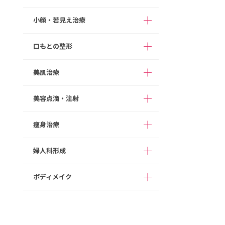
二重整形（切開法）
小顔・若見え治療
隆鼻術（ヒアルロン酸注入）
切らない目の下のクマ取り
アストラノーズ/アストラテスノーズ（切ら
口もとの整形
目の下のたるみ取り（切開法）
ない隆鼻術）
ボツリヌス注射
まぶたの脂肪取り
鼻プロテーゼ
HIFU
美肌治療
M字リップ
眉下切開
切らない鼻尖形成
ヒアルロン酸注入
口角拳上
目頭切開
鼻尖形成
美容点滴・注射
顔の脂肪注入
ダーマペン４
ガミースマイル
目尻切開
鼻尖部軟骨移植
糸リフト
ポテンツァ
痩身治療
たらこ唇修正
切らない眼瞼下垂（タッキング法）
切らない鼻中隔延長
高濃度ビタミンC点滴
切開リフト
スネコス
グラマラスライン形成
鼻中隔延長
白玉点滴
あご形成
婦人科形成
次世代PRP（VFD）
1day部分痩せ（内もも、二の腕）
切らない小鼻縮小
ダイエット点滴
バッカルファット除去
スキンボツリヌス
完全オーダーメイドダイエット（遺伝子検
ボディメイク
小鼻縮小
二日酔いスッキリ点滴
顔の脂肪吸引
査代込み）
女性器形成
ヒアルロン酸注入
人中短縮
NMN点滴療法
メーラーファット除去
脂肪溶解注射
乳輪乳頭形成
ボツリヌス注射
豊胸術（ヒアルロン酸注入）
ワシ鼻修正
プラセンタ注射
ジョールファット除去
フィロルガ注射
ヒップアップ（ヒアルロン酸注入）