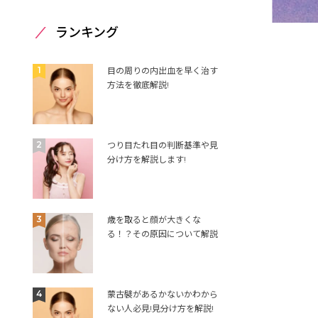
ランキング
1
目の周りの内出血を早く治す
方法を徹底解説!
2
つり目たれ目の判断基準や見
分け方を解説します!
3
歳を取ると顔が大きくな
る！？その原因について解説
4
蒙古襞があるかないかわから
ない人必見!見分け方を解説!