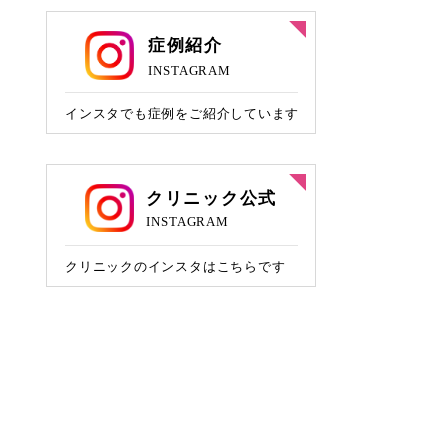
ニキビ治療
HIFU/脂肪燃焼HIFU