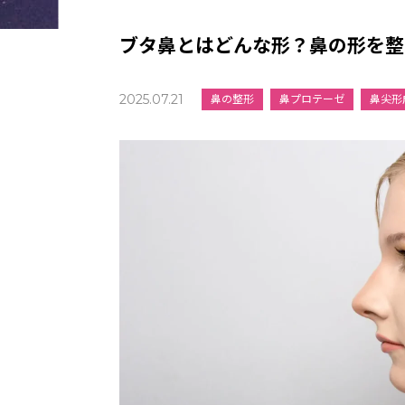
ブタ鼻とはどんな形？鼻の形を整
2025.07.21
鼻の整形
鼻プロテーゼ
鼻尖形