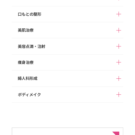
アストラノーズ/アスト
取り
（切開法）
隆鼻術（ヒアルロン酸
ラテスノーズ（切らな
注入）
まぶたの脂肪取り
眉下切開
い隆鼻術）
口もとの整形
ボツリヌス注射
HIFU
目頭切開
目尻切開
鼻プロテーゼ
切らない鼻尖形成
ヒアルロン酸注入
顔の脂肪注入
美肌治療
切らない眼瞼下垂（タ
M字リップ
口角拳上
鼻尖形成
鼻尖部軟骨移植
グラマラスライン形成
糸リフト
切開リフト
ッキング法）
ガミースマイル
たらこ唇修正
切らない鼻中隔延長
鼻中隔延長
美容点滴・注射
あご形成
バッカルファット除去
ダーマペン４
ポテンツァ
切らない小鼻縮小
小鼻縮小
顔の脂肪吸引
メーラーファット除去
スネコス
次世代PRP（VFD）
痩身治療
高濃度ビタミンC点滴
白玉点滴
人中短縮
ワシ鼻修正
ジョールファット除去
スキンボツリヌス
ヒアルロン酸注入
ダイエット点滴
二日酔いスッキリ点滴
婦人科形成
ボツリヌス注射
フィロルガ注射
完全オーダーメイドダ
1day部分痩せ（内も
NMN点滴療法
プラセンタ注射
イエット（遺伝子検査
も、二の腕）
ニキビ治療
HIFU/脂肪燃焼HIFU
代込み）
ボディメイク
女性器形成
乳輪乳頭形成
脂肪溶解注射
豊胸術（ヒアルロン酸
ヒップアップ（ヒアル
注入）
ロン酸注入）