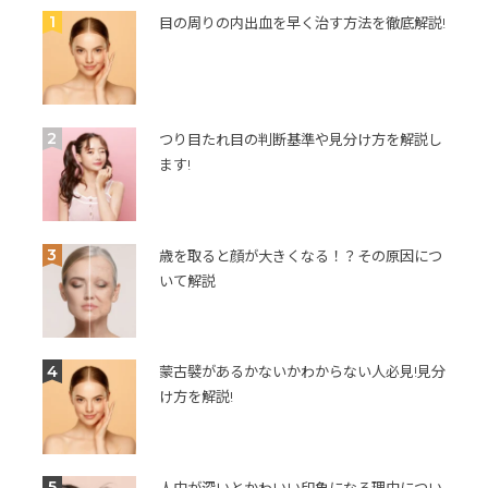
1
目の周りの内出血を早く治す方法を徹底解説!
2
つり目たれ目の判断基準や見分け方を解説し
ます!
3
歳を取ると顔が大きくなる！？その原因につ
いて解説
4
蒙古襞があるかないかわからない人必見!見分
け方を解説!
5