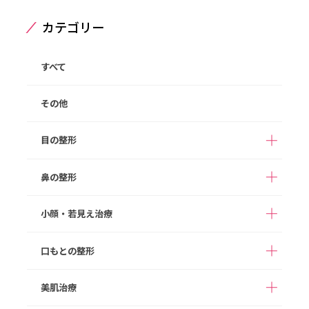
カテゴリー
すべて
その他
目の整形
鼻の整形
二重整形（埋没法）
二重整形（切開法）
切らない目の下のクマ
目の下のたるみ取り
小顔・若見え治療
アストラノーズ/アスト
取り
（切開法）
隆鼻術（ヒアルロン酸
ラテスノーズ（切らな
注入）
まぶたの脂肪取り
眉下切開
い隆鼻術）
口もとの整形
ボツリヌス注射
HIFU
目頭切開
目尻切開
鼻プロテーゼ
切らない鼻尖形成
ヒアルロン酸注入
顔の脂肪注入
美肌治療
切らない眼瞼下垂（タ
M字リップ
口角拳上
鼻尖形成
鼻尖部軟骨移植
グラマラスライン形成
糸リフト
切開リフト
ッキング法）