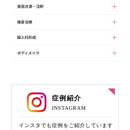
ガミースマイル
たらこ唇修正
切らない鼻中隔延長
鼻中隔延長
美容点滴・注射
あご形成
バッカルファット除去
ダーマペン４
ポテンツァ
切らない小鼻縮小
小鼻縮小
顔の脂肪吸引
メーラーファット除去
スネコス
次世代PRP（VFD）
痩身治療
高濃度ビタミンC点滴
白玉点滴
人中短縮
ワシ鼻修正
ジョールファット除去
スキンボツリヌス
ヒアルロン酸注入
ダイエット点滴
二日酔いスッキリ点滴
婦人科形成
ボツリヌス注射
フィロルガ注射
完全オーダーメイドダ
1day部分痩せ（内も
NMN点滴療法
プラセンタ注射
イエット（遺伝子検査
も、二の腕）
ニキビ治療
HIFU/脂肪燃焼HIFU
代込み）
ボディメイク
女性器形成
乳輪乳頭形成
脂肪溶解注射
豊胸術（ヒアルロン酸
ヒップアップ（ヒアル
注入）
ロン酸注入）