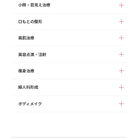
切らない目の下のクマ
目の下のたるみ取り
小顔・若見え治療
アストラノーズ/アスト
取り
（切開法）
隆鼻術（ヒアルロン酸
ラテスノーズ（切らな
注入）
まぶたの脂肪取り
眉下切開
い隆鼻術）
口もとの整形
ボツリヌス注射
HIFU
目頭切開
目尻切開
鼻プロテーゼ
切らない鼻尖形成
ヒアルロン酸注入
顔の脂肪注入
美肌治療
切らない眼瞼下垂（タ
M字リップ
口角拳上
鼻尖形成
鼻尖部軟骨移植
グラマラスライン形成
糸リフト
切開リフト
ッキング法）
ガミースマイル
たらこ唇修正
切らない鼻中隔延長
鼻中隔延長
美容点滴・注射
あご形成
バッカルファット除去
ダーマペン４
ポテンツァ
切らない小鼻縮小
小鼻縮小
顔の脂肪吸引
メーラーファット除去
スネコス
次世代PRP（VFD）
痩身治療
高濃度ビタミンC点滴
白玉点滴
人中短縮
ワシ鼻修正
ジョールファット除去
スキンボツリヌス
ヒアルロン酸注入
ダイエット点滴
二日酔いスッキリ点滴
婦人科形成
ボツリヌス注射
フィロルガ注射
完全オーダーメイドダ
1day部分痩せ（内も
NMN点滴療法
プラセンタ注射
イエット（遺伝子検査
も、二の腕）
ニキビ治療
HIFU/脂肪燃焼HIFU
代込み）
ボディメイク
女性器形成
乳輪乳頭形成
脂肪溶解注射
豊胸術（ヒアルロン酸
ヒップアップ（ヒアル
注入）
ロン酸注入）