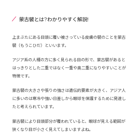
蒙古襞とは?わかりやすく解説!
上まぶたにある目頭に覆い被さっている皮膚の襞のことを蒙古
襞（もうこひだ）といいます。
アジア系の人種の方に多く見られる目の形で、蒙古襞があると
はっきりとした二重ではなく一重や奥二重になりやすいことが
特徴です。
蒙古襞の大きさや張りの強さは遺伝的要素が大きく、アジア人
に多いのは寒冷や強い日差しから眼球を保護するために発達し
たと考えられています。
蒙古襞により目頭部分が覆われていると、眼球が見える範囲が
狭くなり目が小さく見えてしまいますよね。