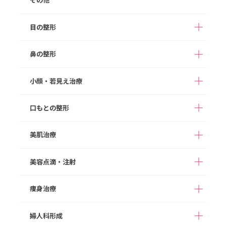
その他
目の整形
鼻の整形
二重整形（埋没法）
二重整形（切開法）
切らない目の下のクマ
目の下のたるみ取り
小顔・若見え治療
アストラノーズ/アスト
取り
（切開法）
隆鼻術（ヒアルロン酸
ラテスノーズ（切らな
注入）
まぶたの脂肪取り
眉下切開
い隆鼻術）
口もとの整形
ボツリヌス注射
HIFU
目頭切開
目尻切開
鼻プロテーゼ
切らない鼻尖形成
ヒアルロン酸注入
顔の脂肪注入
美肌治療
切らない眼瞼下垂（タ
M字リップ
口角拳上
鼻尖形成
鼻尖部軟骨移植
グラマラスライン形成
糸リフト
切開リフト
ッキング法）
ガミースマイル
たらこ唇修正
切らない鼻中隔延長
鼻中隔延長
美容点滴・注射
あご形成
バッカルファット除去
ダーマペン４
ポテンツァ
切らない小鼻縮小
小鼻縮小
顔の脂肪吸引
メーラーファット除去
スネコス
次世代PRP（VFD）
痩身治療
高濃度ビタミンC点滴
白玉点滴
人中短縮
ワシ鼻修正
ジョールファット除去
スキンボツリヌス
ヒアルロン酸注入
ダイエット点滴
二日酔いスッキリ点滴
婦人科形成
ボツリヌス注射
フィロルガ注射
完全オーダーメイドダ
1day部分痩せ（内も