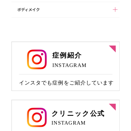
NMN点滴療法
プラセンタ注射
イエット（遺伝子検査
も、二の腕）
ニキビ治療
HIFU/脂肪燃焼HIFU
代込み）
ボディメイク
女性器形成
乳輪乳頭形成
脂肪溶解注射
豊胸術（ヒアルロン酸
ヒップアップ（ヒアル
注入）
ロン酸注入）