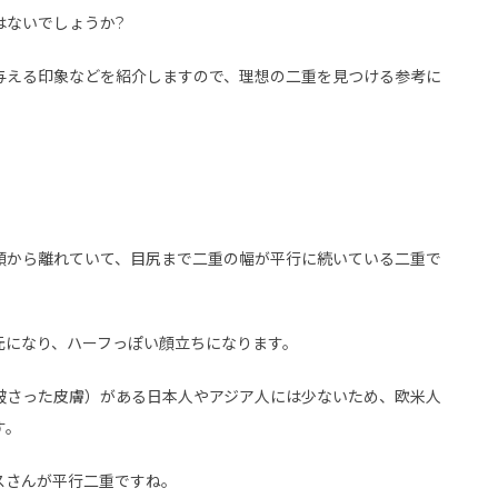
はないでしょうか?
与える印象などを紹介しますので、理想の二重を見つける参考に
頭から離れていて、目尻まで二重の幅が平行に続いている二重で
元になり、ハーフっぽい顔立ちになります。
被さった皮膚）がある日本人やアジア人には少ないため、欧米人
す。
スさんが平行二重ですね。