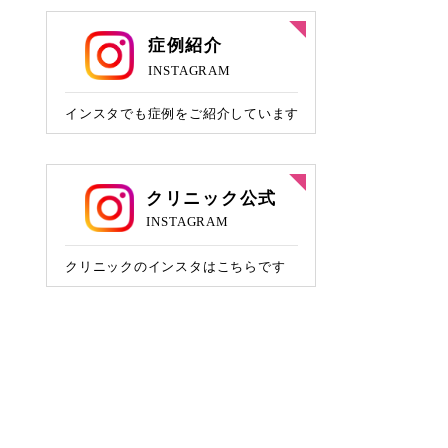
ニキビ治療
HIFU/脂肪燃焼HIFU