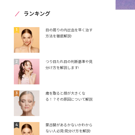
ランキング
1
目の周りの内出血を早く治す
方法を徹底解説!
2
つり目たれ目の判断基準や見
分け方を解説します!
3
歳を取ると顔が大きくな
る！？その原因について解説
4
蒙古襞があるかないかわから
ない人必見!見分け方を解説!