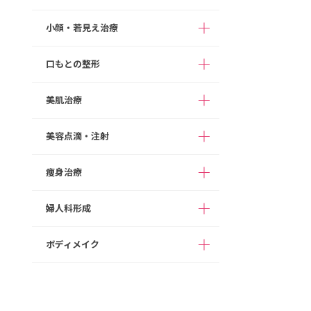
二重整形（切開法）
小顔・若見え治療
隆鼻術（ヒアルロン酸注入）
切らない目の下のクマ取り
アストラノーズ/アストラテスノーズ（切ら
口もとの整形
目の下のたるみ取り（切開法）
ない隆鼻術）
ボツリヌス注射
まぶたの脂肪取り
鼻プロテーゼ
HIFU
美肌治療
M字リップ
眉下切開
切らない鼻尖形成
ヒアルロン酸注入
口角拳上
目頭切開
鼻尖形成
美容点滴・注射
顔の脂肪注入
ダーマペン４
ガミースマイル
目尻切開
鼻尖部軟骨移植
糸リフト
ポテンツァ
痩身治療
たらこ唇修正
切らない眼瞼下垂（タッキング法）
切らない鼻中隔延長
高濃度ビタミンC点滴
切開リフト
スネコス
グラマラスライン形成
鼻中隔延長
白玉点滴
あご形成
婦人科形成
次世代PRP（VFD）
1day部分痩せ（内もも、二の腕）
切らない小鼻縮小
ダイエット点滴
バッカルファット除去
スキンボツリヌス
完全オーダーメイドダイエット（遺伝子検
ボディメイク
小鼻縮小
二日酔いスッキリ点滴
顔の脂肪吸引
査代込み）
女性器形成
ヒアルロン酸注入
人中短縮
NMN点滴療法
メーラーファット除去
脂肪溶解注射
乳輪乳頭形成
ボツリヌス注射
豊胸術（ヒアルロン酸注入）
ワシ鼻修正
プラセンタ注射
ジョールファット除去
フィロルガ注射
ヒップアップ（ヒアルロン酸注入）