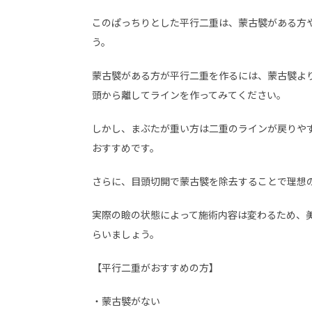
このぱっちりとした平行二重は、蒙古襞がある方
う。
蒙古襞がある方が平行二重を作るには、蒙古襞よ
頭から離してラインを作ってみてください。
しかし、まぶたが重い方は二重のラインが戻りや
おすすめです。
さらに、目頭切開で蒙古襞を除去することで理想
実際の瞼の状態によって施術内容は変わるため、
らいましょう。
【平行二重がおすすめの方】
・蒙古襞がない