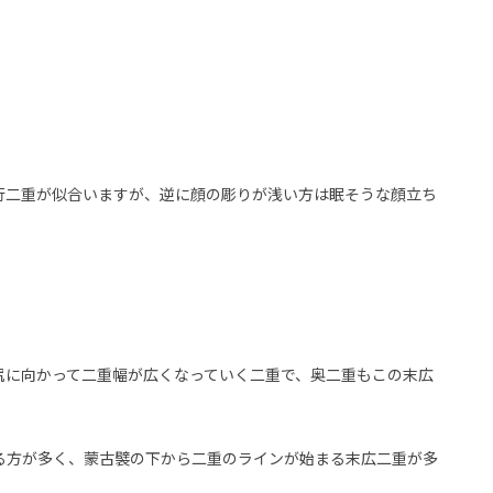
行二重が似合いますが、逆に顔の彫りが浅い方は眠そうな顔立ち
尻に向かって二重幅が広くなっていく二重で、奥二重もこの末広
る方が多く、蒙古襞の下から二重のラインが始まる末広二重が多