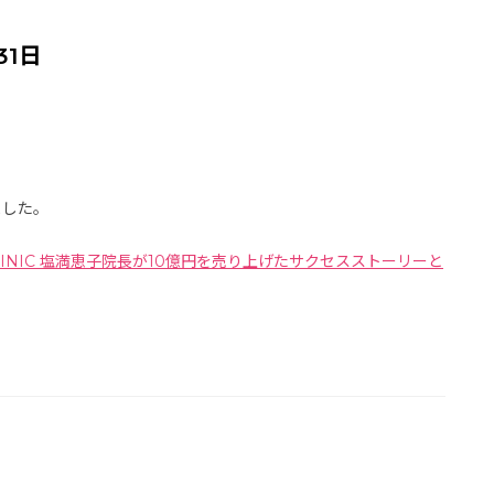
31日
ました。
CLINIC 塩満恵子院長が10億円を売り上げたサクセスストーリーと