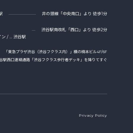
駅
井の頭線「中央南口」より 徒歩1分
渋谷駅南改札「西口」より 徒歩2分
ン / … 渋谷駅
「東急プラザ渋⾕（渋谷フクラス内）」横の楠本ビル4F/6F
谷駅西口連絡通路「渋谷フクラス歩行者デッキ」を降りてすぐ
Privacy Policy