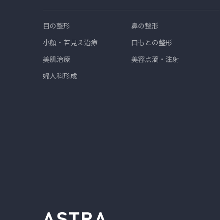
目の整形
鼻の整形
小顔・若見え治療
口もとの整形
美肌治療
美容点滴・注射
婦人科形成