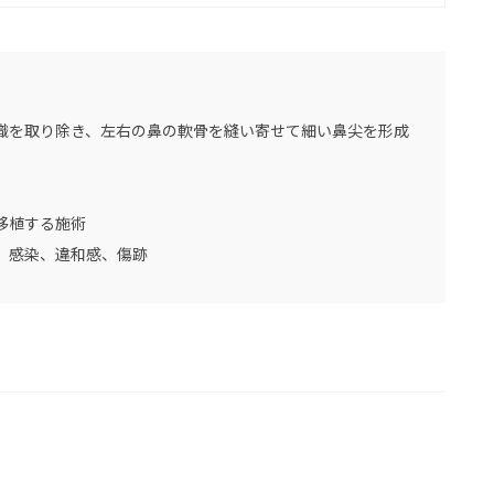
織を取り除き、左右の鼻の軟骨を縫い寄せて細い鼻尖を形成
移植する施術
、感染、違和感、傷跡