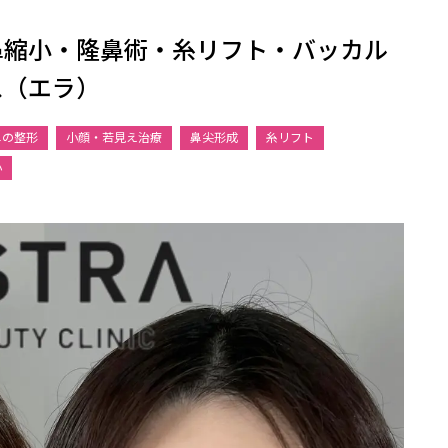
鼻縮小・隆鼻術・糸リフト・バッカル
ス（エラ）
鼻の整形
小顔・若見え治療
鼻尖形成
糸リフト
小