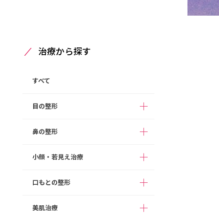
治療から探す
すべて
目の整形
鼻の整形
ハムラ法
二重整形（埋没法）
小顔・若見え治療
鼻孔縁下降
切らない目の下のクマ取り
鼻翼挙上
口もとの整形
まぶたの脂肪取り
ボツリヌス注射
骨切り幅寄せ
眉下切開
ヒアルロン酸注入
美肌治療
猫手術
たらこ唇修正
目頭切開
顔の脂肪注入