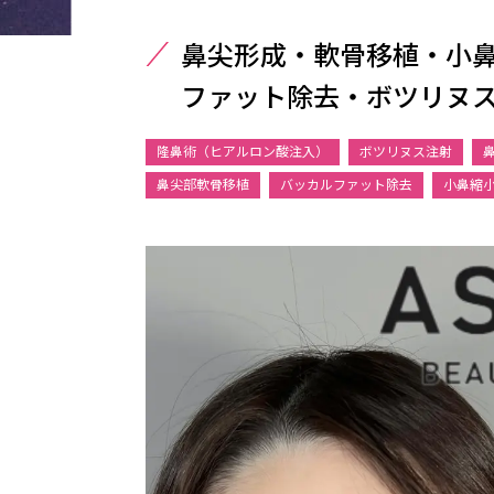
鼻尖形成・軟骨移植・小
ファット除去・ボツリヌ
隆鼻術（ヒアルロン酸注入）
ボツリヌス注射
鼻尖部軟骨移植
バッカルファット除去
小鼻縮