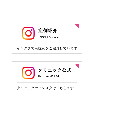
鼻背部軟骨移植
目尻切開
糸リフト
ほくろ取り
貴族手術
グラマラスライン形成
切開リフト
ヒアルロン酸注入
鼻柱下降
あご形成
ボツリヌス注射
鼻孔縁挙上
バッカルファット除去
隆鼻術（ヒアルロン酸注入）
顔の脂肪吸引
アストラノーズ/アストラテスノーズ（切ら
ない隆鼻術）
メーラーファット除去
鼻プロテーゼ
ジョールファット除去
鼻尖形成
鼻尖部軟骨移植
切らない鼻中隔延長
鼻中隔延長
切らない小鼻縮小
小鼻縮小
人中短縮