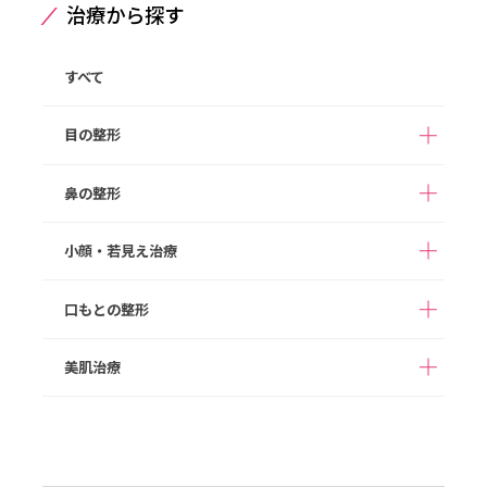
治療から探す
すべて
目の整形
鼻の整形
ハムラ法
二重整形（埋没法）
切らない目の下のクマ
小顔・若見え治療
まぶたの脂肪取り
鼻孔縁下降
鼻翼挙上
取り
骨切り幅寄せ
猫手術
眉下切開
目頭切開
口もとの整形
ボツリヌス注射
ヒアルロン酸注入
鼻背部軟骨移植
貴族手術
目尻切開
グラマラスライン形成
顔の脂肪注入
糸リフト
美肌治療
鼻柱下降
鼻孔縁挙上
たらこ唇修正
切開リフト
あご形成
アストラノーズ/アスト
隆鼻術（ヒアルロン酸
バッカルファット除去
顔の脂肪吸引
ラテスノーズ（切らな
ほくろ取り
ヒアルロン酸注入
注入）
い隆鼻術）
メーラーファット除去
ジョールファット除去
ボツリヌス注射