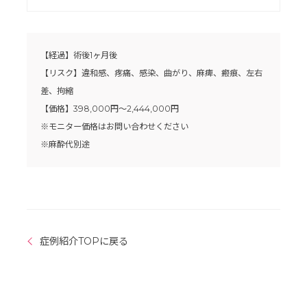
【経過】術後1ヶ月後
【リスク】違和感、疼痛、感染、曲がり、麻痺、瘢痕、左右
差、拘縮
【価格】398,000円〜2,444,000円
※モニター価格はお問い合わせください
※麻酔代別途
症例紹介TOPに戻る