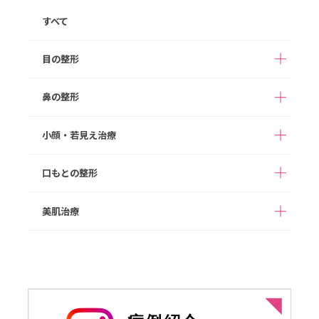
すべて
目の整形
鼻の整形
ハムラ法
二重整形（埋没法）
切らない目の下のクマ
小顔・若見え治療
まぶたの脂肪取り
鼻孔縁下降
鼻翼挙上
取り
骨切り幅寄せ
猫手術
眉下切開
目頭切開
口もとの整形
ボツリヌス注射
ヒアルロン酸注入
鼻背部軟骨移植
貴族手術
目尻切開
グラマラスライン形成
顔の脂肪注入
糸リフト
美肌治療
鼻柱下降
鼻孔縁挙上
たらこ唇修正
切開リフト
あご形成
アストラノーズ/アスト
隆鼻術（ヒアルロン酸
バッカルファット除去
顔の脂肪吸引
ラテスノーズ（切らな
ほくろ取り
ヒアルロン酸注入
注入）
い隆鼻術）
メーラーファット除去
ジョールファット除去
ボツリヌス注射
鼻プロテーゼ
鼻尖形成